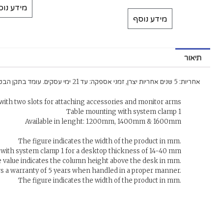
מידע נוס
מידע נוסף
תיאור
אחריות: 5 שנים אחריות יצרן, זמני אספקה: עד 21 ימי עסקים. עומד בתקן הבטיחות GS.
with two slots for attaching accessories and monitor arms
Table mounting with system clamp 1
Available in lenght: 1200mm, 1400mm & 1600mm
The figure indicates the width of the product in mm.
with system clamp 1 for a desktop thickness of 14-40 mm
 value indicates the column height above the desk in mm.
s a warranty of 5 years when handled in a proper manner.
The figure indicates the width of the product in mm.