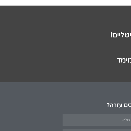
טליים!
מימד
ים עזרה?