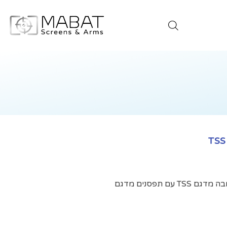
1 קורה 120 ס"מ ו-2 עמודי תמיכה 250 מ"מ גובה מדגם TSS עם תפסנים מדגם