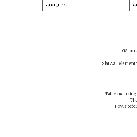
ף
מידע נוסף
SlatWall element 
Table mounting 
The
Novus offer