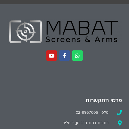
פרטי התקשרות
טלפון: 02-9967006
כתובת: רחוב הרב חן, ירושלים