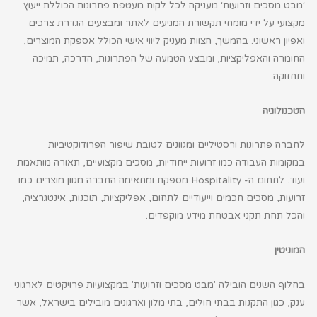
׳מבט מסכים וזרועות׳
מעניקה לכל לקוח מעטפת פתרונות הכוללת ייעוץ
מקצועי על ידי מומחי תקשורת המגיעים לאתר ומבצעים הגדרת צרכים
ואפיון ראשוני. בהמשך, הצוות מעניק ליווי אישי הכולל אספקת המוצרים,
החומרה והאפליקציות, ומבצע הטמעה של הפתרונות, הדרכה, תמיכה
ותחזוקה.
הטכנולוגיה
לחברה פתרונות ורסטיליים ומגוונים לטובת שיפור הפרודוקטיביות
במקומות העבודה כמו זרועות ייחודיות, מסכים מקצועיים, תאורה מותאמת
ועוד. לתחום ה-
Hospitality
מספקת ומתאימה החברה מגוון מוצרים כמו
זרועות, מסכים חכמים וייעודיים לתחום, אפליקציות, תוכנות, אינטגרציה,
והכל תחת תקני אבטחת מידע מוקפדים.
המוניטין
בחלוף השנים הובילה 'מבט מסכים וזרועות' במקצועיות פרויקטים לארגוני
ענק, כגון התקנות בבתי חולים, בתי מלון וארגונים מובילים בישראל, אשר