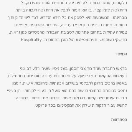
הלקוחות, אתגר המחייב לעיתים ידע בתחומים אותם פוגש מקבל
ההחלטות לזמן קצר, בו הוא אמור לקבל את ההחלטה הנכונה ביותר.
מבחינתנו, המשמעות היא לספק את כל הידע הנדרש לצד ליווי הדוק ותוך
ניתוח פרמטרים שונים כגון אופי העבודה, התרבות הארגונית, אופציית
צמיחה עתידית בתחום פתרונות לסביבת העבודה ופרמטרים כגון נראות,
ממשקי משתמש, חווית צפייה וניהול תוכן בתחום ה-
Hospitality
.
המייסד
בראש החברה עומד מר צבי זוסמן, בעל ניסיון עשיר ורקע רב-גוני
בעולמות התקשורת. צבי פועל על פי מתודות עבודה מוקפדות המתחילות
באפיון צרכים מדויק ו'תכלסי' בשילוב אכפתיות ומחויבות אישית. זוסמן
נתפס כמומחה בתחומי הנישה בהם הוא פועל הן בעיניי לקוחותיו והן בעיניי
חברות אינטגרציה קטנות כגדולות אשר שוכרות את שירותיו במטרה
להשיג עבור הלקוחות שלהן את המקסימום בכל פרויקט.
הפתרונות