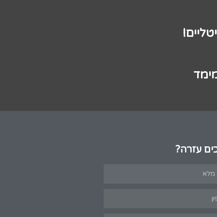
טליים!
מימד
ים עזרה?