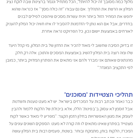
מלון? כמה מסובך זה יכול להיות?", הכל מתחיל ונגמר ברצינות שבה לוקח נציג
המלון או הרשת את התהליך. אם גם עבורו "זה כולה מסך" אז כנראה שהוא
יחפש את המחיר הזול ביותר ויניח עשרות מסכים שיהפכו לפילים לבנים
בחדרים, אבל אם הוא נותן לי הזדמנות להסביר לו איזו חוויה יכול המלון להעניק
לאורחים באמצעות יישום נכון, כל הפרויקט נראה אחרת.
זו בדיוק הסיבה שחשוב לי מאוד להכיר את החזון של בית המלון, מי קהל היעד
שלו ומה רוצה בית המלון להשיג באמצעות המסכים והתוכן. אלה רק חלק
מהנתונים שאותם אני מברר ולהם אני מתאים את הפתרון המדויק ביותר, כמובן
לפי התקציב המוגדר."
תהליכי הצטיידות 'מסוכנים'
כבר נאמר ונכתב רבות על המכרזים בישראל. יש לא מעט טענות וחשדנות
אבל זוסמן לא עסוק ב'בפינות' הללו, אלא ביכולת של הלקוח ללמוד ולהבין
לעומק את מגוון האפשרויות בחלון הזמן הקצר: "מפריע לי מאוד כאשר לקוח
מצטייד בפתרון שאינו מתאים לו וזה קורה לא מעט. הספקים השונים עונים על
המכרז, הלקוח בוחן, מתמקח ובוחר. בשטח, פעמים רבות בית המלון עושה