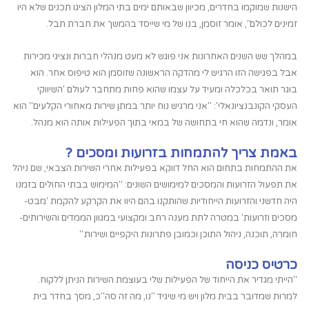
הישנות שמוקמו בחדרים, מכיוון שבאותם ימים בתי המלון הציגו תכנים שלא היו
זמינים לכולם", אומר זוסמן, בנו של מי שייסד בהמשך את חברת תבל.
במהלך שש השנים האחרונות אני פוגש לא מעט מנהלי חברות ונציגי מכירות
אבל בפגישה הזו הרגיש לי מהדקה הראשונה שזוסמן הוא טיפוס אחר. הוא
בוגר תואר בכלכלה ומעיד על עצמו שהוא פחות מתחבר לעולם 'השיווקי
העסקי הקונבנציונאלי': "אני מרגיש נוח יותר במתן שירות מאחורי הקלעים" הוא
אומר, ונדמה שהוא חי בתחושה של במאי בתוך הפעילות אותה הוא מנהל.
באמת צריך להתמחות בזרועות ומסכים ?
את ההתמחות בתחום הוא החל דווקא בפעילות אחרי השירות הצבאי, שם ניהל
את תפעול הזרועות והמסכים למימושים השונים: "המימוש בבתי החולים בזמנו
היה חדשני והזרועות הייחודיות שהותקנו בהם היוו את הקרקע להקמת 'מבט-
מסכים וזרועות' במטרה לתת מענה רחב ומקצועי במגוון הממדים והשירותים-
חומרה, תוכנה, ניהול התוכן וכמובן פתרונות היקפיים ושירות."
כרטיס כניסה
"הייתי מגדיר את הייחוד של הפעילות שלי בעוצמת השירות הניתן ללקוח.
למרות שמדובר בבית מלון ויש מי שיגיד "נו, מה זה סה"כ, מסך בחדר בית