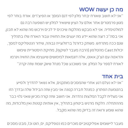
מה כן יעשה WOW
"אני לא חושב שאורח יבחר מלון לפי דגם המסך או הפיצ'רים. אורח בוחר לפי
מגוון פרמטרים אחר אולם על הציון שישאיר למלון יש השפעה רבה גם
למולטימדיה. אני לא מבקש מהלקוח שיכניס יד לכיס וירכוש מה שהוא לא תכנן,
אני בסה"כ רוצה שהוא יידע מה יעצים את החוויה עבור האורח שלו בתהליך
שגם ככה מתרחש. משחק כדורגל ברזולוצייה גבוהה, שידור הנטפליקס למסך,
יכולות Cast מהטלפון (הרבה מעבר לשיקוף), מחיקת היסטוריית שימוש
והדאטה עם הצ'ק אאוט, אלה דוגמאות למימושים שיעצימו את החוויה ויגרמו
לאורח לספר על המלון. אני משוכנע שכל מנהל שיווק ישמח שזה יקרה."
בית אחד
"אני לא נעלם רגע אחרי שהמסכים מותקנים, אלא נשאר להדריך ולסייע
בהטמעת הפתרון. כמנהל חברה קטנה אני מבין שזה הבידול שלה ובדרך הזו
אני מצליח לקבל המלצות נהדרות. אני חושב שזה קורה מכיוון שאני גלוי כבר
מההתחלה. הלקוח מרגיש ביטחון בתהליך, אין אותיות קטנות ואין מלכודות, מה
שהוא שומע ורואה זה בדיוק מה שהוא מקבל.
מעבר ליישומים אפליקטיביים מוכרים כמו נטפליקס, יס, הוט וכו', מבט מסכים