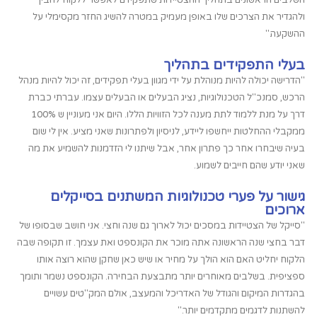
השלבים הראשונים בתהליך ההצטיידות שתפקידם לאפשר ללקוח להבין
ולהגדיר את הצרכים שלו באופן מעמיק במטרה להשיג החזר מקסימלי על
ההשקעה."
בעלי התפקידים בתהליך
"הדרישה יכולה להיות מנוהלת על ידי מגוון בעלי תפקידים, זה יכול להיות מנהל
הרכש, סמנכ"ל הטכנולוגיות, נציג הבעלים או הבעלים עצמו. עברתי כברת
דרך על מנת ללמוד לתת מענה לכל הזוויות הללו. היום אני מעוניין ש 100%
ממקבלי ההחלטות ייחשפו ליידע, לניסיון ולפתרונות שאני מציע. אין לי שום
בעיה שיבחרו אחר כך פתרון אחר, אבל שיתנו לי הזדמנות להשמיע את מה
שאני יודע שהם חייבים לשמוע.
גישור על פערי טכנולוגיות המשתנים בסייקלים
ארוכים
"סייקל של הצטיידות במסכים יכול לארוך גם שנה וחצי. אני חושב שבסופו של
דבר בחצי שנה הראשונה אתה מוכר את הקונספט ואת עצמך. זו תקופה שבה
הלקוח יחליט האם הוא הולך על מחיר או שיש כאן שחקן שהוא רוצה אותו
ספציפית. בשלבים מאוחרים יותר מתבצעת הבחירה. הקונספט נשמר ותומך
בהגדרות המיקום והגודל של האדריכל והמעצב, אולם המק"טים עשויים
להשתנות לדגמים מתקדמים יותר."