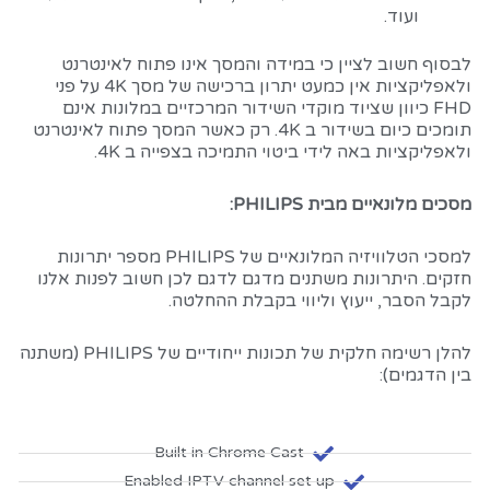
ועוד.
לבסוף חשוב לציין כי במידה והמסך אינו פתוח לאינטרנט
ולאפליקציות אין כמעט יתרון ברכישה של מסך 4K על פני
FHD כיוון שציוד מוקדי השידור המרכזיים במלונות אינם
תומכים כיום בשידור ב 4K. רק כאשר המסך פתוח לאינטרנט
ולאפליקציות באה לידי ביטוי התמיכה בצפייה ב 4K.
מסכים מלונאיים מבית PHILIPS:
למסכי הטלוויזיה המלונאיים של PHILIPS מספר יתרונות
חזקים. היתרונות משתנים מדגם לדגם לכן חשוב לפנות אלנו
לקבל הסבר, ייעוץ וליווי בקבלת ההחלטה.
להלן רשימה חלקית של תכונות ייחודיים של PHILIPS (משתנה
בין הדגמים):
Built in Chrome Cast
Enabled IPTV channel set up