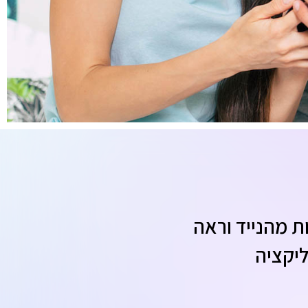
וד הQR ישירות מהנייד וראה
יקציה