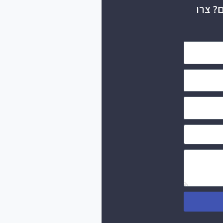
? צרו