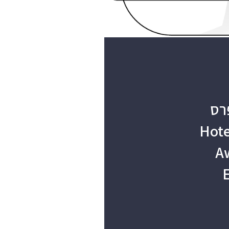
רס
Hote
Aw