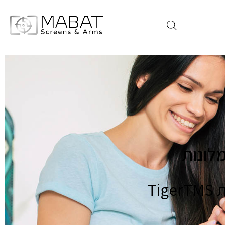
לונות
חברת מבט גאה להציג את אפליקציית ה WEB מבית TigerTMS