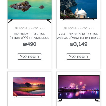
מסכי TV מבית FUJICOM
מסכי TV מבית FUJICOM
מסך 75" סמארט 4K – כולל
מסך 32" HD REDY –
בלוטות מערכת הפעלה WebOS
FRAMELESS (ללא מסגרת)
₪
490
₪
3,149
הוספה לסל
הוספה לסל