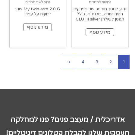
זרועות למסכים
זרוע לשני מסכים
זרוע למסך מחשב שני מפרקים
My twin arm 2.0 G שתי
הטיה ישרה, בוכנת גז, כולל
זרועות על עמוד
תפסן לשולחן CLU III silver
מידע נוסף
מידע נוסף
←
4
3
2
1
אדריכלית / מעצב פנים? פנו למחלקה
העסקית שלנו לקבלת קטלוגים דיגיטליים!