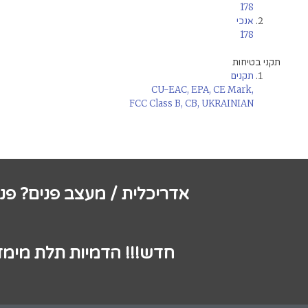
178
אנכי
178
תקני בטיחות
תקנים
CU-EAC, EPA, CE Mark,
FCC Class B, CB, UKRAINIAN
אדריכלית / מעצב פנים? פנ
חדש!!! הדמיות תלת מימד