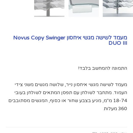
מעמד לשישה מגשי איחסון Novus Copy Swinger
DUO III
התמונה להמחשב בלבד!
מעמד לשישה מגשי איחסון נייר, שלושה מגשים משני צידי
העמוד. מתחבר לשולחן עם תפסן המתאים לשולחן בעובי
18-74 מ"מ, מגיע בצבע שחור או כסוף, המגשים מסתובבים
360 מעלות