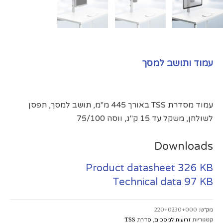
עמוד ותושב למסך
עמוד מסדרת TSS באורך 445 מ"מ, תושב למסך, תפסן
לשולחן, משקל עד 15 ק"ג, ווסה 75/100
Downloads
Product datasheet
326 KB
Technical data
97 KB
מק״ט:
220+0230+000
קטגוריות
זרועות למסכים
,
סדרת TSS