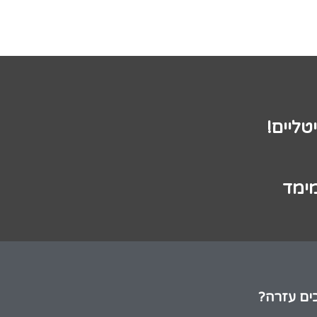
טליים!
מימד
ים עזרה?