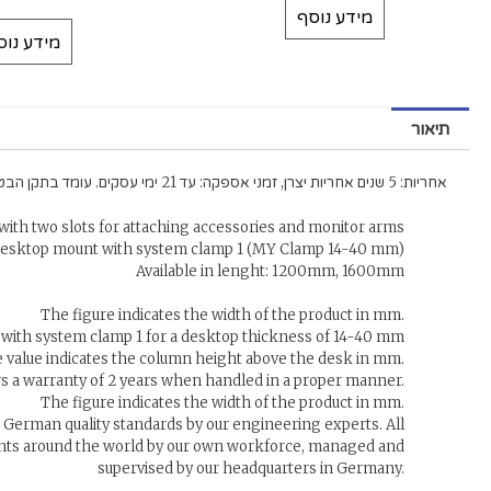
מידע נוסף
מידע נוס
תיאור
אחריות: 5 שנים אחריות יצרן, זמני אספקה: עד 21 ימי עסקים. עומד בתקן הבטיחות GS.
with two slots for attaching accessories and monitor arms
esktop mount with system clamp 1 (MY Clamp 14-40 mm)
Available in lenght: 1200mm, 1600mm
The figure indicates the width of the product in mm.
with system clamp 1 for a desktop thickness of 14-40 mm
 value indicates the column height above the desk in mm.
s a warranty of 2 years when handled in a proper manner.
The figure indicates the width of the product in mm.
German quality standards by our engineering experts. All
ants around the world by our own workforce, managed and
supervised by our headquarters in Germany.