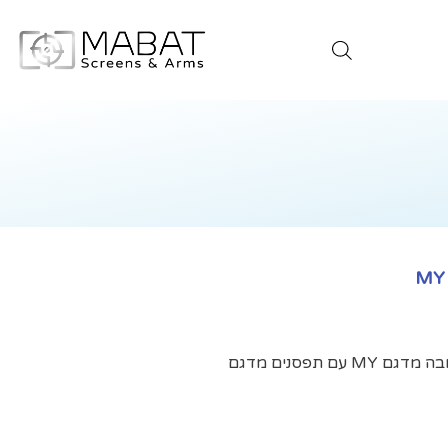
1 קורה 120 ס"מ ו-2 עמודי תמיכה 250 מ"מ גובה מדגם MY עם תפסנים מדגם