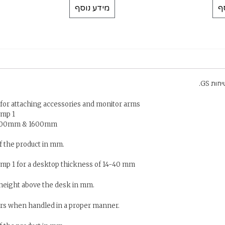
ף
מידע נוסף
 for attaching accessories and monitor arms
amp 1
 1400mm & 1600mm
of the product in mm.
mp 1 for a desktop thickness of 14-40 mm
 height above the desk in mm.
ears when handled in a proper manner.