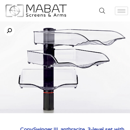
CopySwinger III, anthracite, 3-level set with