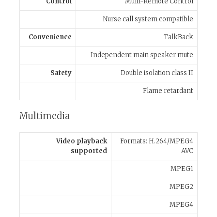
Control
Multi-Remote Control
Nurse call system compatible
Convenience
TalkBack
Independent main speaker mute
Safety
Double isolation class II
Flame retardant
Multimedia
Video playback
Formats: H.264/MPEG4
supported
AVC
MPEG1
MPEG2
MPEG4