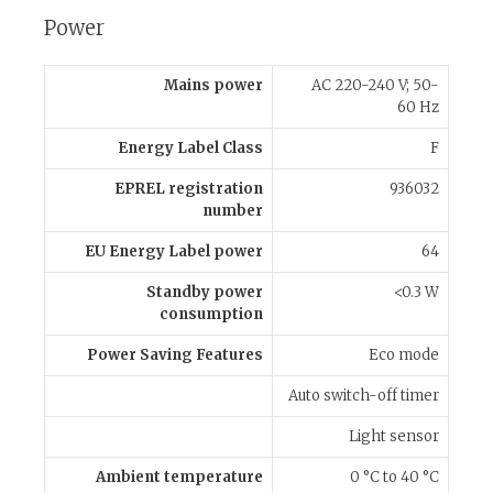
Power
Mains power
AC 220-240 V; 50-
60 Hz
Energy Label Class
F
EPREL registration
936032
number
EU Energy Label power
64
Standby power
<0.3 W
consumption
Power Saving Features
Eco mode
Auto switch-off timer
Light sensor
Ambient temperature
0 °C to 40 °C