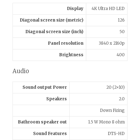
Display
4K Ultra HD LED
Diagonal screen size (metric)
126
Diagonal screen size (inch)
50
Panel resolution
3840 x 2160p
Brightness
400
Audio
Sound output Power
20 (2×10)
Speakers
2.0
Down Firing
Bathroom speaker out
1.5 W Mono 8 ohm
Sound Features
DTS-HD