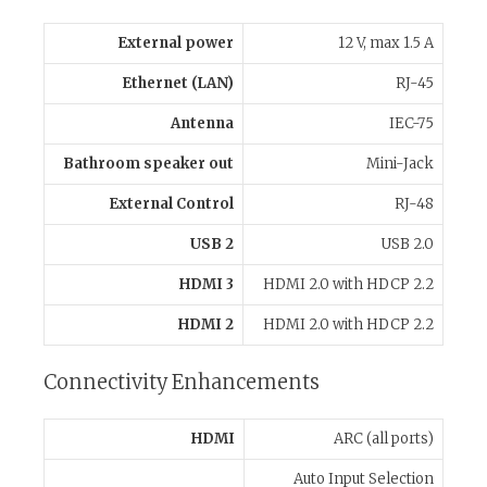
External power
12 V, max 1.5 A
Ethernet (LAN)
RJ-45
Antenna
IEC-75
Bathroom speaker out
Mini-Jack
External Control
RJ-48
USB 2
USB 2.0
HDMI 3
HDMI 2.0 with HDCP 2.2
HDMI 2
HDMI 2.0 with HDCP 2.2
Connectivity Enhancements
HDMI
ARC (all ports)
Auto Input Selection