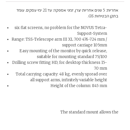
אחריות: 5 שנים אחריות יצרן, זמני אספקה: עד 21 ימי עסקים. עומד
בתקן הבטיחות GS.
six flat screens, no problem for the NOVUS Tetra-
Support-System
Range: TSS-Telescope arm III XL 700 476-724 mm /
support carriage 105mm
Easy mounting of the monitor by quick release,
suitable for mounting standard 75/100
Drilling screw fitting HD, for desktop thickness 15-
70 mm
Total carrying capacity: 48 kg, evenly spread over
all support arms, infinitely variable height
Height of the column: 845 mm
The standard mount allows the