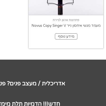
פתרונות ארגון לניירת
מעמד מגשי איחסון נייר Novus Copy Singer V
מידע נוסף
אדריכלית / מעצב פנים? פנ
חדש!!! הדמיות תלת מימד