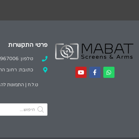
פרטי התקשרות
טלפון: 02-9967006
כתובת: רחוב הרב
ט.ל.ח | התמונות ל