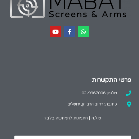
פרטי התקשרות
טלפון: 02-9967006
כתובת: רחוב הרב חן, ירושלים
ט.ל.ח | התמונות להמחשה בלבד