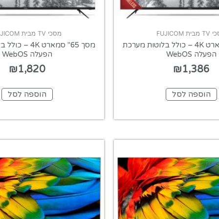
בית FUJICOM
מסכי TV מבית FUJICOM
מסך 50" סמארט 4K – כולל בלוטות מערכת
מסך 65" סמארט 4K
הפעלה WebOS
הפעלה WebOS
₪
1,820
₪
1,386
הוספה לסל
הוספה לסל