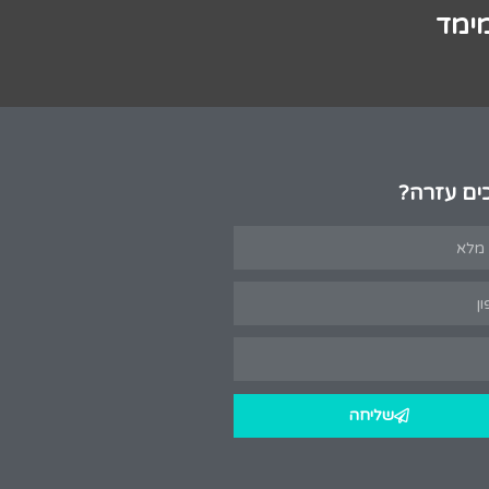
מימד
ים עזרה?
שליחה