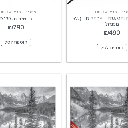
בית FUJICOM
מסכי TV מבית FUJICOM
מסך 32" HD REDY – FRAMELESS (ללא
מסך טלוויזיה 39" HD
מסגרת)
₪
790
₪
490
הוספה לסל
הוספה לסל