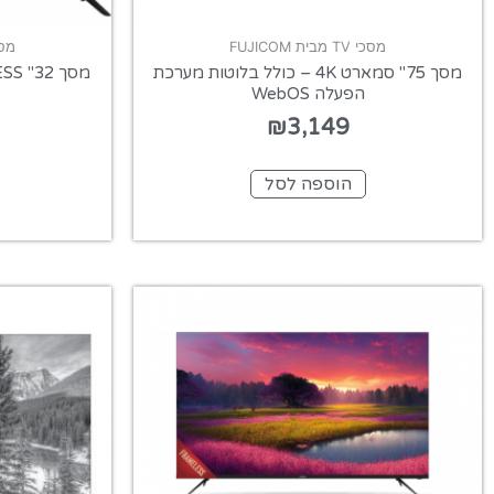
מסכי TV מבית FUJICOM
מסכי TV מ
מסך 75" סמארט 4K – כולל בלוטות מערכת
הפעלה WebOS
₪
3,149
הוספה לסל