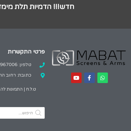
חדש!!! הדמיות תלת מימד
פרטי התקשרות
טלפון: 02-9967006
כתובת: רחוב הרב
ט.ל.ח | התמונות ל