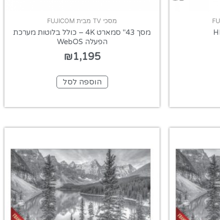
מסכי TV מבית FUJICOM
מסך 43" סמארט 4K – כולל בלוטות מערכת
הפעלה WebOS
₪
1,195
הוספה לסל