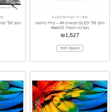
מסכי TV מבית FUJICOM
מסכי TV מ
מסך 55" QLED סמארט 4K – כולל בלוטות
מערכת הפעלה WebOS
₪
1,527
הוספה לסל